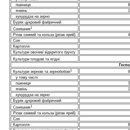
пшениця
ячмінь
кукурудза на зерно
Буряк цукровий фабричний
1
Соняшник
Ріпак озимий та кольза (ріпак ярий)
Соя
Картопля
Культури овочеві відкритого ґрунту
Культури плодові та ягідні
Госпо
1
Культури зернові та зернобобові
у тому числі
пшениця
ячмінь
кукурудза на зерно
Буряк цукровий фабричний
1
Соняшник
Ріпак озимий та кольза (ріпак ярий)
Соя
Картопля