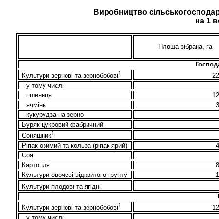
Виробництво сільськогосподар
на 1 
Площа зібрана, га
Господа
1
2
Культури зернові та зернобобові
у тому числі
пшениця
1
ячмінь
кукурудза на зерно
Буряк цукровий фабричний
1
Соняшник
Ріпак озимий та кольза (ріпак ярий)
Соя
Картопля
Культури овочеві
відкритого ґрунту
Культури плодові та ягідні
1
1
Культури зернові та зернобобові
у тому числі