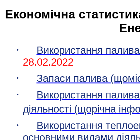
Економічна статистика
Ене
·
Використання палива
28
.02.2022
·
Запаси палива (щомі
·
Використання палива
діяльності (щорічна інф
·
Використання теплоене
основними видами діяль