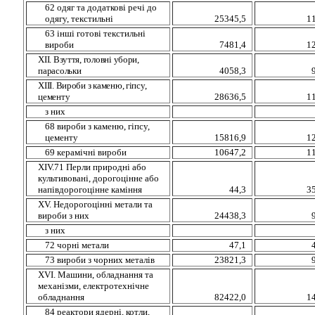
62 одяг та додаткові речі до
одягу, текстильні
25345,5
1
63 іншi готовi текстильні
вироби
7481,4
1
ХІІ. Взуття, головні убори,
парасольки
4058,3
ХІІІ. Вироби з каменю, гіпсу,
цементу
28636,5
1
з них
68 вироби з каменю, гiпсу,
цементу
15816,9
1
69 керамiчнi вироби
10647,2
1
XІV.71 Перли природні або
культивовані, дорогоцінне або
напівдорогоцінне каміння
44,3
3
XV. Недорогоцінні метали та
вироби з них
24438,3
з них
72 чорнi метали
47,1
73 вироби з чорних металів
23821,3
XVI. Машини, обладнання та
механізми, електротехнічне
обладнання
82422,0
1
84 реактори ядерні, котли,