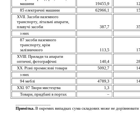
машини
19455,9
1
85 електричні машини
62966,1
1
XVIІ. Засоби наземного
транспорту, літальні апарати,
плавучі засоби
387,7
3
з них
87 засоби наземного
транспорту, крім
залізничного
113,5
1
XVIII. Прилади та апарати
оптичні, фотографічні
140,4
2
XX. Різні промислові товари
5092,7
1
з них
94 меблі
4789,3
1
XXI. 97 Твори мистецтва
1,3
Товари, придбані в портах
–
________________
Примітка.
В окремих випадках сума складових може не дорівнювати п