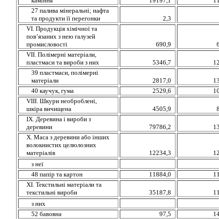
каміння
19197,1
1
27 палива мінеральні; нафта
та продукти її перегонки
2,3
VІ. Продукція хімічної та
пов’язаних з нею галузей
промисловості
690,9
VІІ. Полімерні матеріали,
пластмаси та вироби з них
5346,7
1
39 пластмаси, полімерні
матеріали
2817,0
1
40 каучук, гума
2529,6
1
VIII.
Шкури необроблені,
шкіра вичищена
4505,9
ІХ. Деревина і вироби з
деревини
79786,2
1
Х. Маса з деревини або інших
волокнистих целюлозних
матеріалів
12234,3
1
з неї
48 папір та картон
11884,0
1
ХІ. Текстильні матеріали та
текстильні вироби
35187,8
1
з них
52 бавовна
97,5
1