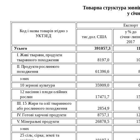
Товарна структура зовні
у січ
Експорт
Код і назва товарів згідно з
у %
до
УКТЗЕД
тис.дол. США
січня–липн
2017
Усього
391057,3
1
І. Живі тварини, продукти
тваринного походження
8197,0
1
ІІ. Продукти рослинного
походження
61396,6
з них
10 зернові культури
35909,0
12 насiння і плоди олійних
рослин
17471,7
1
ІІІ. 15 Жири та олії тваринного
або рослинного походження
2854,9
ІV. Готові харчові продукти
8757,1
1
V. Мінеральні продукти
26878,5
1
з них
25 сіль; сірка; землі та