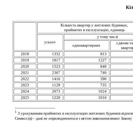
Кіл
Кількість квартир у житлових будинках,
прийнятих в експлуатацію, одиниць
у тому числі
усього
з двома т
одноквартирних
кварти
2018
1332
813
2019
1817
1227
2020
1523
848
2021
2367
740
2022
1416
590
2023
1129
735
2024
2073
1024
2025
1220
1016
_________________
1
З
урахуванням прийнятих в експлуатацію житлових будинків відпов
Символ (к) – дані не оприлюднюються з метою виконання вимог Закону 