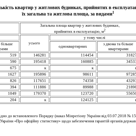
ькість квартир у житлових будинках, прийнятих в експлуата
1
їх загальна та житлова площа, за видами
Загальна площа квартир у житлових будинках,
2
прийнятих в експлуатацію, м
у тому числі
усього
а більше
з двома та більше
одноквартирних
рами
квартирами
519
146281
114454
3182
590
195418
160885
3453
675
к
к
1627
195896
98611
9728
826
117651
74358
4329
394
111886
89988
2189
1049
179370
123720
5565
204
к
124125
ідно до встановленого Порядку (наказ
Мінрегіону
України від 03.07.2018 № 158
України «Про офіційну статистику» щодо забезпечення гарантій органів держав