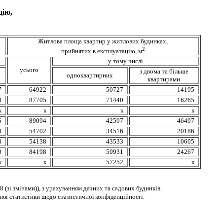
цію,
Житлова площа квартир у житлових будинках,
2
прийнятих в експлуатацію, м
у тому числі
усього
з двома та більше
одноквартирних
квартирами
7
64922
50727
14195
3
87705
71440
16265
к
к
к
к
5
89094
42597
46497
3
54702
34516
20186
8
54138
43533
10605
0
84198
59931
24267
к
к
57252
к
 (зі змінами)), з урахуванням дачних та садових будинків.
ної статистики щодо статистичної конфіденційності.