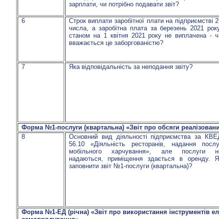
зарплати, чи потрібно подавати звіт?
6
Строк виплати заробітної плати на підприємстві
2
числа, а заробітна плата за березень 2021 рок
станом на 1 квітня 2021 року не виплачена - ч
вважається це заборгованістю?
7
Яка відповідальність за неподання звіту?
Форма №1-послуги (квартальна) «Звіт про обсяги реалізовани
8
Основний вид діяльності підприємства за КВЕ
56.10 «Діяльність ресторанів, надання послу
мобільного харчування», але послуги н
надаються, приміщення здається в оренду. Я
заповнити звіт №1-послуги (квартальна)?
Форма №1-ЕД (річна) «Звіт про використання інструментів ел