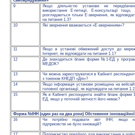
самоврядування»
9
Якщо діяльністю установи не передбачен
використання Е-петиції, Е-консультації тощо, 
розглядаються тільки Е-звернення, як відповідат
на питання 1.3?
10
Які звернення вважаються «Е-зверненням»?
11
Якщо в установі обмежений доступ до мереж
Інтернет, як відповідати на питання 1.1?
12
Де знаходиться бланк форми №1-ЕД у програм
МЕДОК?
13
Чи можна зареєструватися в Кабінеті респондент
з
токеном
КНЕДП «Дія»?
14
Якщо інформація установи розміщена на
вебсайт
головної організації, як відповідати на питання 1.2
15
Як в Кабінеті респондента знайти бланк форми 1
ЕД, якщо у поточній звітності його немає?
Форма №ІНН (один раз на два роки) Обстеження інноваційної 
16
Чи потрібно подавати звіт ІНН, якщо н
підприємстві не було інновацій?
17
Підприємство придбало для використання в робот