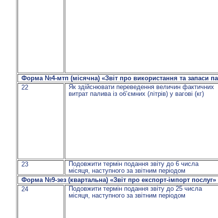
Форма №4-мтп (місячна) «Звіт про використання та запаси п
Як здійснювати переведення величин фактичних
22
витрат палива із об’ємних (літрів) у вагові (кг)
Подовжити термін подання звіту до 6 числа
23
місяця, наступного за звітним періодом
Форма №9-зез (квартальна)
«Звіт про експорт-імпорт послуг»
Подовжити термін подання звіту до 25 числа
24
місяця, наступного за звітним періодом