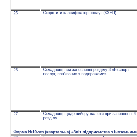
Скоротити класифікатор послуг (КЗЕП)
25
Складнощі при заповненні розділу 3 «Експорт
26
послуг, пов'язаних з подорожами»
Складнощі щодо вибору валюти при заповненні 4
27
розділу
Форма №10-зез (квартальна) «Звіт підприємства з іноземним