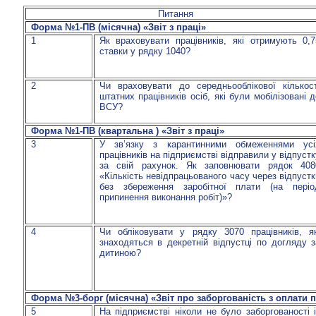
Питання
Форма №1-ПВ (місячна) «Звіт з праці»
1
Як враховувати працівників, які отримують 0,7
ставки у рядку 1040?
2
Чи враховувати до середньооблікової кількост
штатних працівників осіб, які були мобілізовані 
ВСУ?
Форма №1-ПВ (квартальна ) «Звіт з праці»
3
У зв’язку з карантинними обмеженнями усі
працівників на підприємстві відправили у відпуст
за свій рахунок. Як заповнювати рядок 408
«Кількість невідпрацьованого часу через відпустк
без збереження заробітної плати (на періо
припинення виконання робіт)»?
4
Чи обліковувати у рядку 3070 працівників, як
знаходяться в декретній відпустці по догляду з
дитиною?
Форма №3-борг (місячна) «Звіт про заборгованість з оплати п
5
На підприємстві ніколи не було заборгованості і