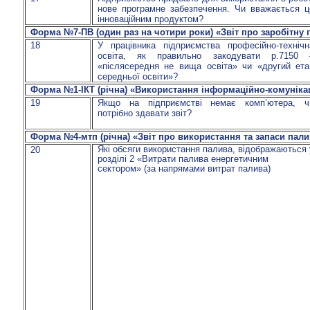
нове програмне забезпечення. Чи вважається ц
інноваційним продуктом?
Форма №7-ПВ (один раз на чотири роки) «Звіт про заробітну 
18
У працівника підприємства професійно-технічн
освіта, як правильно закодувати р.7150 
«
післясередня
не вища освіта» чи «другий ета
середньої освіти»?
Форма №1-ІКТ (річна) «Використання інформаційно-комунікаці
19
Якщо на підприємстві немає комп’ютера, ч
потрібно здавати звіт?
Форма №4-мтп (річна) «Звіт про використання та запаси пали
Які обсяги використання палива, відображаються 
20
розділі 2 «Витрати палива енергетичним
сектором»
(за напрямами витрат палива)