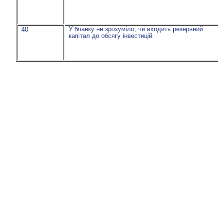
У бланку не зрозуміло, чи входить резервний
40
капітал до обсягу інвестицій