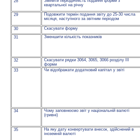
Змінити періодичність подання форми з
28
квартальної на річну
Подовжити термін подання звіту до 25-30 числа
29
місяця, наступного за звітним періодом
Скасувати форму
30
Зменшити кількість показників
31
Скасувати рядки 3064, 3065, 3066 розділу ІІІ
32
форми
Чи відображати додатковий капітал у звіті
33
Чому заповнюємо звіт у національній валюті
34
(гривні)
На яку дату конвертувати внесок, здійснений в
35
іноземній валюті