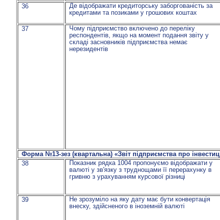
Де відображати кредиторську заборгованість за
36
кредитами та позиками у грошових коштах
Чому підприємство включено до переліку
37
респондентів, якщо на момент подання звіту у
складі засновників підприємства немає
нерезидентів
Форма №13-зез (квартальна) «Звіт підприємства про інвестиці
Показник рядка 1004 пропонуємо відображати у
38
валюті у зв'язку з труднощами її перерахунку в
гривню з урахуванням курсової різниці
Не зрозуміло на яку дату має бути конвертація
39
внеску, здійсненого в іноземній валюті