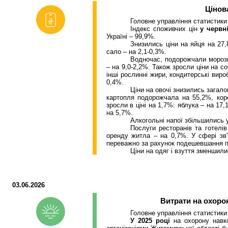
Цінов
Головне управління статистики
Індекс споживчих цін
у червн
Україні
–
99,9%.
Знизились ціни на яйця на 27,
сало – на 2,1-0,3%.
Водночас, подорожчали морози
– на 9,0-2,2%. Також зросли ціни на со
інші рослинні жири, кондитерські вир
0,4%.
Ціни на овочі знизились загал
картопля подорожчала на 55,2%, кор
зросли в ціні на 1,7%: яблука – на 17
на 5,7%.
Алкогольні напої збільшились у
Послуги ресторанів та готелі
оренду житла – на 0,7%. У сфері зв'
переважно за рахунок
подешевшання
п
Ціни на одяг і взуття зменшили
03.06.2026
Витрати на охор
Головне управління статистики
У 202
5
році
на охорону навк