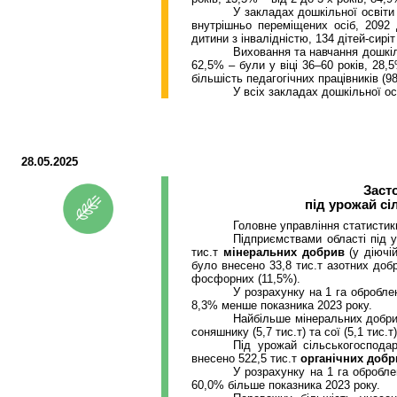
У закладах дошкільної освіти
внутрішньо переміщених осіб, 2092 
дитини з інвалідністю, 134 дітей-сирі
Виховання та навчання дошкіль
62,5% – були у віці 36–60 років, 28,
більшість педагогічних працівників (98
У всіх закладах дошкільної о
28.05.2025
Заст
під урожай с
Головне управління статистик
Підприємствами області під 
тис.т
мінеральних добрив
(у діючі
було
внесено
33,8
тис.т
азотних добр
фосфорних (11,5%).
У розрахунку на 1 га обробле
8,3% менше показника 2023 року.
Найбільше мінеральних добр
соняшнику (5,7
тис.т
) та сої (5,1
тис.т
Під урожай сільськогоспода
внесено
522,
5
тис.т
органічних добр
У розрахунку на 1 га обробле
60,0% більше показника 2023 року.