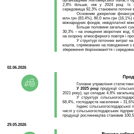
організаціями Житомирської області 
2,8% більше, ніж у 2024 році. Із 
середовища 92,3% становили поточні ви
Основним джерелом фінансува
млн.грн
(83,4%), 80,0
млн.грн
(16,1%) 
міжнародних фондів, невідплатної між
Більше половини загальної сум
30,3% – на очищення зворотних вод, 
на охорону атмосферного повітря і проб
У структурі поточних витрат 
коштів, спрямованих на поводження з в
збереження
біорізноманіття
і середовищ
02.06.2026
Прод
Головне управління статистики
У 202
5
році
продукції сільсь
2021 року), що складає 4,8% загально
У структурі сільськогосподар
68,4%, господарств населення – 31,6%
Індекс сільськогосподарської п
числі
у
сільськогосподарських підпри
продукції рослинництва становив 100,5
29.05.2026