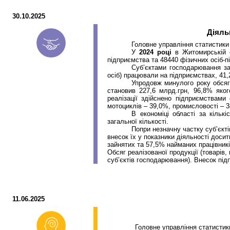
30.10.2025
Діяль
Головне управління статистики
У
2024 році
в Житомирській о
підприємства та 48440 фізичних осіб-п
Суб’єктами господарювання заб
осіб) працювали на підприємствах, 41,2
Упродовж минулого року обсяг
становив 227,6
млрд.грн
, 96,8% яко
реалізації здійснено підприємствами 
мотоциклів – 39,0%, промисловості – 3
В економіці області за кіль
загальної кількості.
Попри незначну частку суб’єктів
внесок їх у показники діяльності доси
зайнятих та 57,5% найманих працівникі
Обсяг реалізованої продукції (товарів,
суб’єктів господарювання). Внесок під
11.06.2025
Головне управління статистик