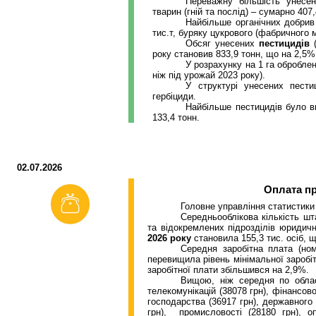
Переважну більшість унесен
тварин (гній та послід) – сумарно 407
Найбільше органічних добри
тис.т
, буряку цукрового (фабричного м
Обсяг унесених
пестицидів
року становив 833,9
тонн
, що на 2,5%
У розрахунку на 1 га оброблен
ніж під урожай 2023 року).
У структурі унесених пест
гербіциди.
Найбільше пестицидів було
в
133,4
тонн
.
02.07.2026
Оплата пр
Головне управління статистики
Середньооблікова кількість шта
та відокремлених підрозділів юридични
2026 року
становила 155,3 тис. осіб, щ
Середня заробітна плата (но
перевищила рівень мінімальної заробітн
заробітної плати збільшився на
2,9
%.
Вищою, ніж середня по облас
телекомунікацій (38078 грн), фінансово
господарства (36917 грн), державного
грн), промисловості (28180 грн), оп