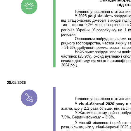
Викиди забру
від с
Головне управління статистики
У 2025 році
кількість забрудню
від стаціонарних джерел викидів підп
тис.т
, що на 9,2% менше порівняно з
регіонів України. У розрахунку на 1 к
речовин.
Основними забруднювачами пові
рибного господарства, частка яких у 
– 31,6%, добувної промисловості та ро
Найбільше забруднювали пові
частинок (25,9%), оксид вуглецю і спол
викиди діоксиду вуглецю в атмосферне
2024 році.
29.05.2026
Головне управління статистики
У січні–березні 2026 року
в о
житла, що у 2,2
раза
більше, ніж за сі
У Житомирському районі побуд
7,5%, Бердичівському – 3,5%.
У міській місцевості прийнято
раза
більше, ніж у січні–березні 2025 
2