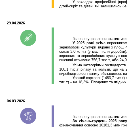
У закладах професійної (проф
дітей-сиріт та дітей, які залишились бе
29.04.2026
Головне управління статистики
У 2025 році
усіма виробниками
зернобобові культури зібрано з площі 
склав 3,0
млн.т
(у масі після доробки)
зернових та зернобобових культур осн
пшениці отримано 756,7
тис.т
,
24,9
або
Усіма категоріями господарств
100,1
тис.т
ріпаку та кользи, що на 
виробництво соняшнику збільшилось н
Урожай картоплі (1483,7
тис.т
)
тис.т
) – на 18,3%. Плодових та ягідних
04.03.2026
Головне управління статистики
За січень-грудень 2025 рок
фінансування освоєно 10181,3 млн грн 