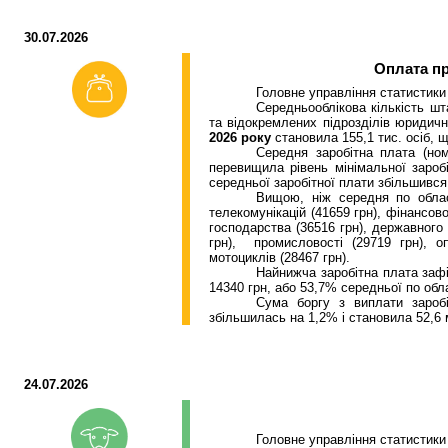
30.07.2026
Оплата пр
Головне управління статистики
Середньооблікова кількість шта
та відокремлених підрозділів юридични
2026 року
становила 155,1 тис. осіб, 
Середня заробітна плата (ном
перевищила рівень мінімальної заробі
середньої заробітної плати збільшився
Вищою, ніж середня по облас
телекомунікацій (41659 грн), фінансово
господарства (36516 грн), державного
грн),
промисловості (29719 грн), оп
мотоциклів (28467 грн).
Найнижча заробітна плата зафі
14340 грн, або 53,7% середньої по обла
Сума боргу з виплати зароб
збільшилась на 1,2% і становила 52,6 
24.07.2026
Головне управління статистики