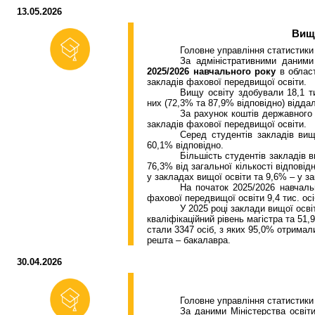
13.05.2026
Вищ
Головне управління статистики
За адміністративними даними
2025/2026 навчального року
в област
закладів фахової
передвищої
освіти.
Вищу освіту здобували 18,
1
ти
них (
72,3
% та
87,9
% відповідно) відда
За рахунок коштів державного
закладів фахової
передвищої
освіти.
Серед студентів закладів ви
60,1% відповідно.
Більшість студентів закладів 
76,3% від загальної кількості відповід
у закладах вищої освіти та 9,6% – у 
На початок 2025/2026 навчаль
фахової
передвищої
освіти 9,4 тис. осі
У 2025 році заклади вищої осві
кваліфікаційний рівень магістра та 5
стали 3347 осіб, з яких 95,0% отримал
решта – бакалавра.
30.04.2026
Головне управління статистики
За даними Міністерства освіт