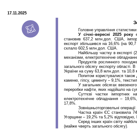
17.11.2025
З
Головне управління статистики
У січні–вересні 2025 року
становив 637,2
млн.дол
. США, імпо
експорт збільшився на 16,6% (на 90,
склало 602,5
млн.дол
. США.
Найбільшу частку в експорті (
механізми, електротехнічне обладнанн
Продуктів рослинного походж
загального обсягу експорту області. В
України на суму 63,8
млн.дол
. та 10,8
Попитом користувалися також д
каменю, гіпсу, цементу – 9,1%, текстил
У загальних обсягах ввезеног
переробки нафти, яких надійшло на су
Суттєві частки імпортних н
електротехнічне обладнання – 19,6%,
17,8%.
Зовнішньоторговельні операції 
Частка країн ЄС становила 74
Угорщини – 19,2% та 5,2% відповідно, 
Серед інших країн світу найбі
(майже чверть загального обсягу)
.