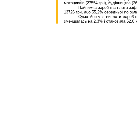
мотоциклів (27554 грн), будівництва (26
Найнижча заробітна плата зафі
13726
грн, або 55,2% середньої по обла
Сума боргу з виплати заробі
зменшилась на
2,3
% і становила 5
2
,0 