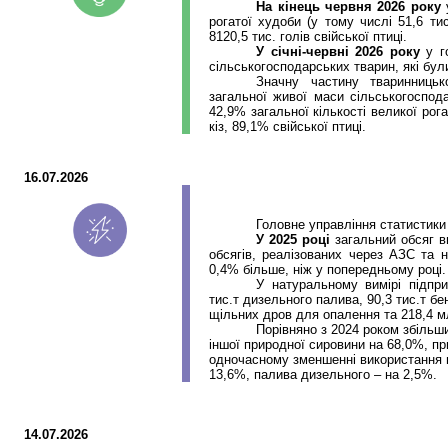
На кінець червня 2026 року
рогатої худоби (у тому числі 51,6 тис
8120,5 тис. голів свійської птиці.
У січні-червні 2026 року
у го
сільськогосподарських тварин, які були
Значну частину тваринницьк
загальної живої маси сільськогоспод
42,9% загальної кількості великої рог
кіз, 89,1% свійської птиці.
16.07.2026
Головне управління статистики
У 2025 році
загальний обсяг в
обсягів, реалізованих через АЗС та 
0,4% більше, ніж у попередньому році.
У натуральному вимірі підпри
тис.т
дизельного палива, 90,3
тис.т
бен
щільних дров для опалення та 218,4 м
Порівняно з 2024 роком збільш
іншої природної сировини на 68,0%, п
одночасному зменшенні використання ву
13,6%, палива дизельного – на 2,5%.
14.07.2026