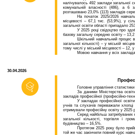
налічувалось
492
заклади загальної с
комунальній власності (486), а 6 з
розташовано 23,0% (113) закладів серед
На початок 2025/2026 навчаль
місцевості – 67,1 тис. (53,9%), у сі
загальної освіти області припадало 253 
У 2025 році свідоцтво про здоб
базову загальну середню освіту – 13,2 
Шкільний навчальний процес в 
загальної кількості) – у міській місц
тому числі у міський місцевості – 12, у
Мовою навчання у всіх заклада
30.04.2026
Професі
Головне управління статистики
За даними Міністерства освіт
закладів професійної (професійно-техні
У закладах професійної освіти
учнів та слухачів переважали хлопці 
отримували професійну освіту у 2025 ро
Серед найбільш затребуваних н
загальної кількості, торгівля і гр
будівництво – 16,5%.
Протягом 2025 року було прийн
той же час закінчили повний курс навча