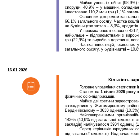
Майже увесь їх обсяг (98,9%) 
споруди, 40,9% – у машини, обладнанн
інвестовано 110,2 млн грн (1,1% загаль
Основним джерелом капітальних
66,1% загального обсягу.
Ч
астка кошт
на будівництво житла – 8,3%
, кредитів
У промисловості освоєно 4312,1
найбільше – підприємствами з виробн
грн (22,9%) та виробів з деревини, папе
Частка інвестицій, освоєних 
загального обсягу, у будівництві – 10,
16.01.2026
Кількість за
Головне управління статистики 
Станом на
1 січня 2026 року
в
фізичних осіб-підприємців.
Майже дві третини зареєстрова
знаходилися
у Житомирському районі
Бердичівському –
3633
одиниці (10,3%
Найпоширенішими організаці
14365 (40,9% від загальної кількості з
закладів) налічувалося 3934 одиниці (1
Серед керівників юридичних ос
від загальної кількості). Водночас ке