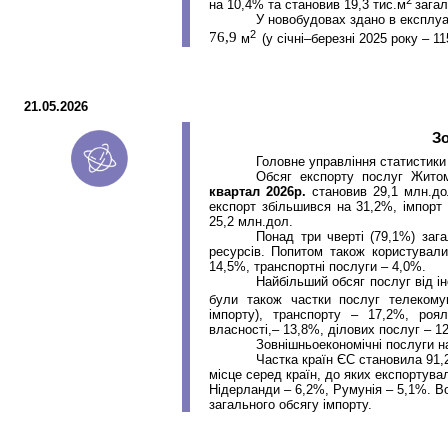
на 10,4% та становив 19,3 тис.м
загал
У новобудовах здано в експлуа
2
76,9
м
(у січні–березні 2025 року – 11
21.05.2026
З
Головне управління статистики
Обсяг експорту послуг Житом
квартал 2026р.
становив 29,1
млн.до
експорт збільшився на 31,2%, імпорт
25,2
млн.дол
.
Понад три чверті (79,1%) заг
ресурсів. Попитом також користували
14,5%, транспортні послуги – 4,0%.
Найбільший обсяг послуг від ін
були також частки послуг телекомун
імпорту), транспорту – 17,2%, роял
власності,– 13,8%, ділових послуг – 1
Зовнішньоекономічні послуги на
Частка країн ЄС становила 91,
місце серед країн, до яких експортува
Нідерланди – 6,2%, Румунія – 5,1%. 
загального обсягу імпорту.