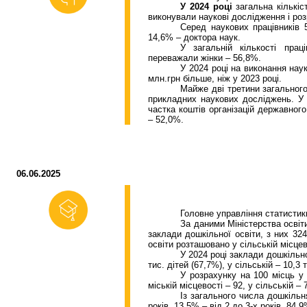
У 2024 році
загальна кількіст
виконували наукові дослідження і роз
Серед наукових працівників 
14,6% – доктора наук.
У загальній кількості прац
переважали жінки – 56,8%.
У 2024 році на виконання нау
млн.грн
більше, ніж у 2023 році.
Майже дві третини загальног
прикладних наукових досліджень. У 
частка коштів організацій державног
– 52,0%.
06.06.2025
Головне управління статистик
За даними Міністерства освіт
заклади дошкільної освіти, з них 32
освіти розташовано у сільській місцев
У 2024 році заклади дошкільної
тис. дітей (67,7%), у сільській – 10,3 
У розрахунку на 100 місць у 
міській місцевості – 92, у сільській – 
Із загального числа дошкіль
років, 13,5% – від 2 до 3-х років, 84,9