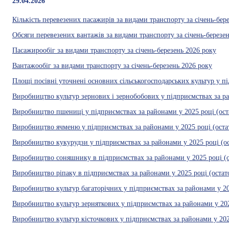
29.04.2026
Кількість перевезених пасажирів за видами транспорту за січень-бер
Обсяги перевезених вантажів за видами транспорту за січень-березе
Пасажирообіг за видами транспорту за січень-березень 2026 року
Вантажообіг за видами транспорту за січень-березень 2026 року
Площі посівні уточнені основних сільськогосподарських культур у п
Виробництво культур зернових і зернобобових у підприємствах за ра
Виробництво пшениці у підприємствах за районами у 2025 році (оста
Виробництво ячменю у підприємствах за районами у 2025 році (остат
Виробництво кукурудзи у підприємствах за районами у 2025 році (ос
Виробництво соняшнику в підприємствах за районами у 2025 році (о
Виробництво ріпаку в підприємствах за районами у 2025 році (остато
Виробництво культур багаторічних у підприємствах за районами у 202
Виробництво культур зерняткових у підприємствах за районами у 2025
Виробництво культур кісточкових у підприємствах за районами у 2025