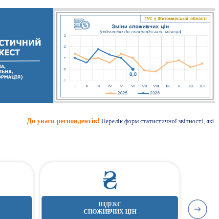
о уваги респондентів!
Перелік форм статистичної звітності, які необхідно 
ІНДЕКС
СПОЖИВЧИХ ЦІН