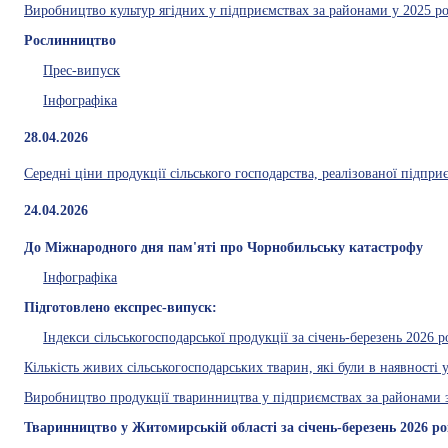
Виробництво культур ягідних у підприємствах за районами у 2025 роц
Рослинництво
Прес-випуск
Інфографіка
28.04.2026
Середні ціни продукції сільського господарства, реалізованої підпри
24.04.2026
До Міжнародного дня пам'яті про Чорнобильську катастрофу
Інфографіка
Підготовлено експрес-випуск:
Індекси сільськогосподарської продукції за січень-березень 2026 р
Кількість живих сільськогосподарських тварин, які були в наявності 
Виробництво продукції тваринництва у підприємствах за районами з
Тваринництво у Житомирській області за січень-березень 2026 р