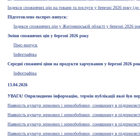
Індекси споживчих цін на товари та послуги у березні 2026 року (до
Підготовлено експрес-випуск:
Індекси споживчих цін у Житомирській області у березні 2026 ро
Зміни споживчих цін у березні 2026 року
Прес-випуск
Інфографіка
Середні споживчі ціни на продукти харчування у березні 2026 ро
Інфографіка
13.04.2026
УВАГА! Оприлюднено інформацію, термін публікації якої був пер
Наявність культур зернових і зернобобових, соняшнику в підприємств
Наявність культур зернових і зернобобових, соняшнику в підприємст
Наявність культур зернових і зернобобових, соняшнику в підприємст
Наявність культур зернових і зернобобових, соняшнику в підприємств