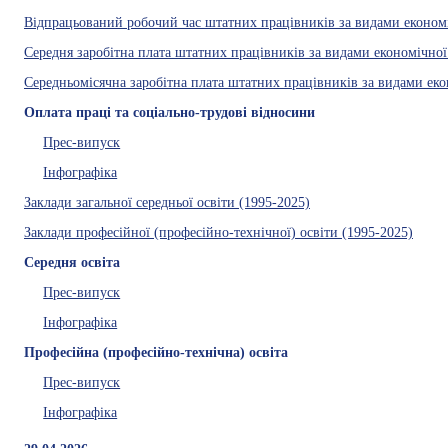
Відпрацьований робочий час штатних працівників за видами економіч
Середня заробітна плата штатних працівників за видами економічної д
Середньомісячна заробітна плата штатних працівників за видами еконо
Оплата праці та соціально-трудові відносини
Прес-випуск
Інфографіка
Заклади загальної середньої освіти (1995-2025)
Заклади професійної (професійно-технічної) освіти (1995-2025)
Середня освіта
Прес-випуск
Інфографіка
Професійна (професійно-технічна) освіта
Прес-випуск
Інфографіка