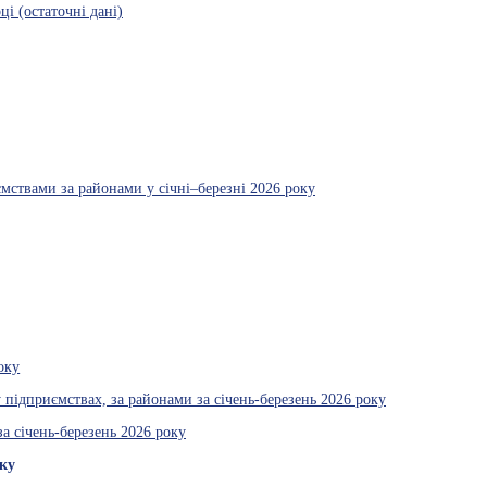
і (остаточні дані)
ємствами за районами у січні–березні 2026 року
оку
у підприємствах, за районами за січень-березень 2026 року
а січень-березень 2026 року
оку