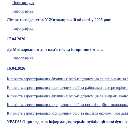
Прес-випуск
Інфографіка
Лісове господарство У Житомирській області у 2025 році
Інфографіка
17.04.2026
До Міжнародного дня пам'яток та історичних місць
Інфографіка
16.04.2026
Кількість зареєстрованих фізичних осіб-підприємців за районами та 
Кількість зареєстрованих юридичних осіб за районами та територіями
Кількість зареєстрованих фізичних осіб-підприємців за видами еконо
Кількість зареєстрованих юридичних осіб за організаційно-правовим
Кількість зареєстрованих юридичних осіб за видами економічної діял
УВАГА! Оприлюднено інформацію, термін публікації якої був пер