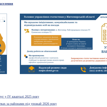
аселення
г у ІV кварталі 2025 року
твах за районами під урожай 2026 року