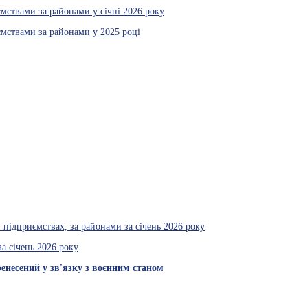
ємствами за районами у січні 2026 року
иємствами за районами у 2025 році
у підприємствах, за районами за січень 2026 року
а січень 2026 року
енесений у зв'язку з воєнним станом