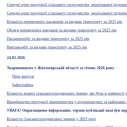
Середні ціни продукції сільського господарства, реалізованої підпри
Середні ціни продукції сільського господарства, реалізованої підпр
Кількість перевезених пасажирів за видами транспорту за 2025 рік
Обсяги перевезених вантажів за видами транспорту за 2025 рік
Пасажирообіг за видами транспорту за 2025 рік
Вантажообіг за видами транспорту за 2025 рік
24.02.2026
Тваринництво у Житомирській області за січень 2026 року
Прес-випуск
Інфографіка
Кількість живих сільськогосподарських тварин, які були в наявності 
Виробництво продукції тваринництва у підприємствах за районами з
УВАГА! Оприлюднено інформацію, термін публікації якої був пер
Кількість сільськогосподарських тварин у 2023 році