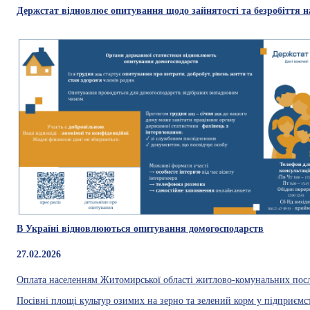
Держстат відновлює опитування щодо зайнятості та безробіття н
В Україні відновлюються опитування домогосподарств
27.02.2026
Оплата населенням Житомирської області житлово-комунальних послу
Посівні площі культур озимих на зерно та зелений корм у підприємс