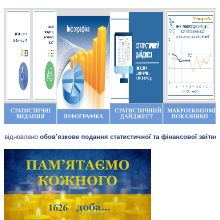
СТАТИСТИЧНІ
СТАТИСТИЧНИЙ
МАКРОЕКОНОМІЧ
ВИДАННЯ
ІНФОГРАФІКА
ДАЙДЖЕСТ
ПОКАЗНИКИ
лено
обов’язкове подання статистичної та фінансової звітності
для вс
1626