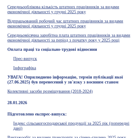
Середньооблікова кількість штатних працівників за видами
економічної діяльності у грудні 2025 року
Відпрацьований робочий час штатних працівників за видами
економічної діяльності у грудні 2025 року
Середньомісячна заробітна плата штатних працівників за видами
економічної діяльності за період з початку року у 2025 році
Оплата праці та соціально-трудові відносини
Прес-випуск
Інфографіка
УВАГА! Оприлюднено інформацію, термін публікації якої
(27.06.2025) був перенесений у зв'язку з воєнним станом
Колективні засоби розміщування (2018-2024)
28.01.2026
Підготовлено експрес-випуск:
Індекс сільськогосподарської продукції за 2025 рік (попередні
дані)
Вантажообіг за видами транспорту за січень-грудень 2025 року