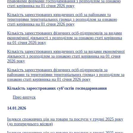
правовими формами господарювання з розподілом за ознакою
статі керівника на 01 січня 2026 року
Кількість зареєстрованих юридичних осіб за районами та
територіями територіальних громад з розподілом за ознакою
статі керівника на 01 січня 2026 року
Кількість зареєстрованих фізичних осіб-підприємців за видами
економічної діяльності з розподілом за ознакою статі керівника
на 01 січня 2026 року
Кількість зареєстрованих юридичних осіб за видами економічної
діяльності з розподілом за ознакою статі керівника на 01 січня
2026 року
Кількість зареєстрованих фізичних осіб-підприємців за
районами та територіями територіальних громад з розподілом за
ознакою статі керівника на 01 січня 2026 року
Кількість зареєстрованих суб’єктів господарювання
Прес-випуск
14.01.2026
Індекси споживчих цін на товари та послуги у грудні 2025 року
(до попереднього місяця)
Індекси споживчих цін на товари та послуги у грудні 2025 року