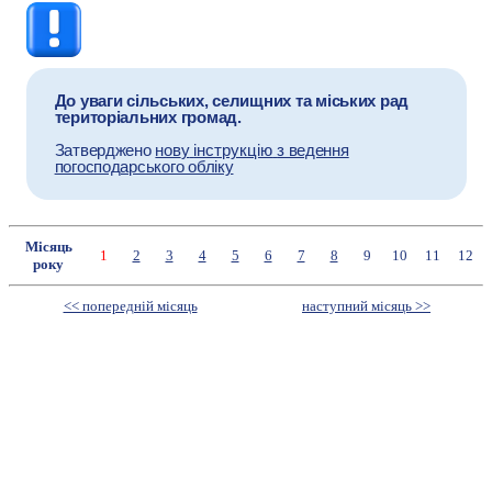
До уваги сільських, селищних та міських рад
територіальних громад.
Затверджено
нов
у
інструкцію
з ведення
погосподарського обліку
Місяць
1
2
3
4
5
6
7
8
9
10
11
12
року
<< попередній місяць
наступний місяць >>