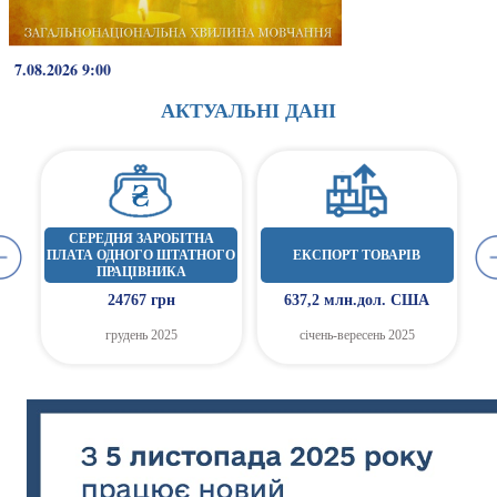
7.08.2026 9:00
АКТУАЛЬНІ ДАНІ
СЕРЕДНЯ ЗАРОБІТНА
А
ПЛАТА ОДНОГО ШТАТНОГО
ЕКСПОРТ ТОВАРІВ
ПРАЦІВНИКА
24767 грн
637,2 млн.дол. США
грудень 2025
січень-вересень 2025