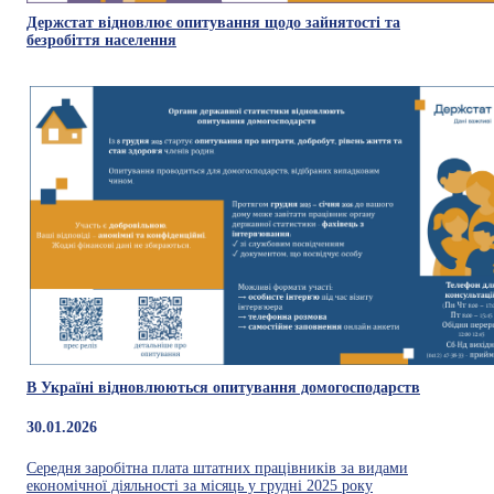
Держстат відновлює опитування щодо зайнятості та
безробіття населення
В Україні відновлюються опитування домогосподарств
30.01.2026
Середня заробітна плата штатних працівників за видами
економічної діяльності за місяць у грудні 2025 року